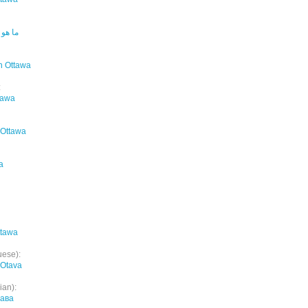
ما هو 
in Ottawa
:
tawa
 Ottawa
a
ttawa
uese):
 Otava
ian):
тава