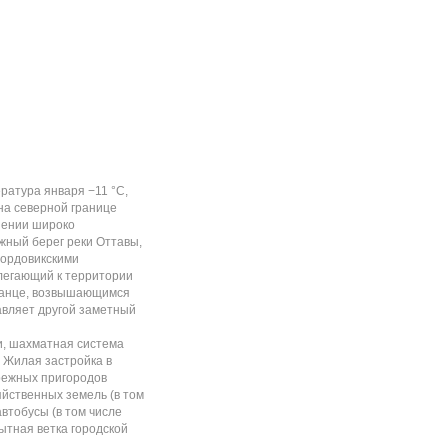
атура января −11 °C,
 на северной границе
нении широко
жный берег реки Оттавы,
ордовикскими
илегающий к территории
станце, возвышающимся
тавляет другой заметный
и, шахматная система
. Жилая застройка в
режных пригородов
яйственных земель (в том
втобусы (в том числе
ытная ветка городской