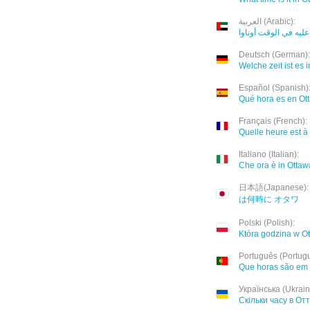
العربية (Arabic):
عليه في الوقت أوتاوا
Deutsch (German):
Welche zeit ist es 
Español (Spanish)
Qué hora es en Ot
Français (French):
Quelle heure est à
Italiano (Italian):
Che ora è in Ottaw
日本語(Japanese):
は何時に オタワ
Polski (Polish):
Która godzina w O
Português (Portug
Que horas são em
Українська (Ukrain
Скільки часу в От