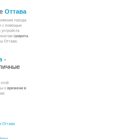
ие
Оттава
ожение города
го с помощью
 устройств
инатам (
широта
ты Оттава:
а
-
личные
 этой
цы о
времени в
ки:
:
в Оттава
Ottawa