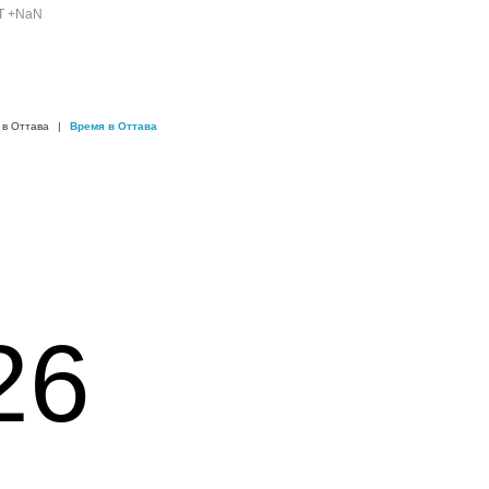
T +NaN
 в Оттава
|
Время в Оттава
26