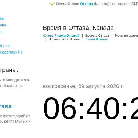
Часовой пояс
Оттава
(Канада) составляет GM
ва
ава
Время в Оттава, Канада
а
Который час в Оттава?
|
Время в Оттава
|
Местное время
|
Часовой пояс Оттава
|
Часы Оттава
ттава
нформация о
траны:
од в
Канада
. Флаг
воскресенье, 09 августа 2026 г.
отображается
06:40:
тава
о фотографий из
х, центральных и