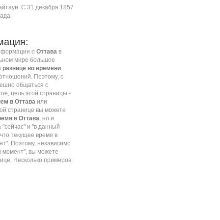
Байтаун. С 31 декабря 1857
ада.
мация:
информации о
Оттава
в
льном мире большое
и
разнице во времени
отношений. Поэтому, с
пешно общаться с
гое, цель этой страницы -
ем в Оттава
или
этой странице вы можете
ремя в Оттава
, но и
 "сейчас" и "в данный
что текущее время в
ент". Поэтому, независимо
ый момент", вы можете
ице. Несколько примеров: