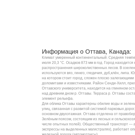
Информация о Оттава, Канада:
Климат умеренный континентальный. Средняя темпер
июля 20,3 °C. Осадков 873 мм в год. Город находится
распространения широколиственных лесов. В озеле
используются
вяз
,
гинкго
,
гледичия
,
дуб
,
клён
,
липа
. Ю
на котором стоит город, сложен плоско залегающими
доломитами
и
известняками
.
Район Сенди-Хилл
, пр
Оттавского университета
, находится на глиняном о
над древним дном р. Оттавы. Терраса р. Оттавы сос
элемент рельефа.
Для облика Оттавы характерны обилие воды и зелен
улиц, связанная с развитой системой парковых дорог
основном двухэтажная. Оттава отделена от правобе
Зелёным поясом
, состоящим из лесных и сельскохоз
числе опытных полей). Общественный транспорт — а
экспрессы на выделенных магистралях), работает оп
железной дороги (
автомотрисы
).