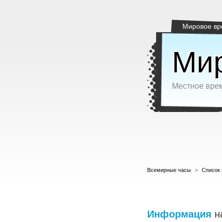
Мировое вр
Мир
Местное врем
Всемирные часы
>
Список 
Информация
н