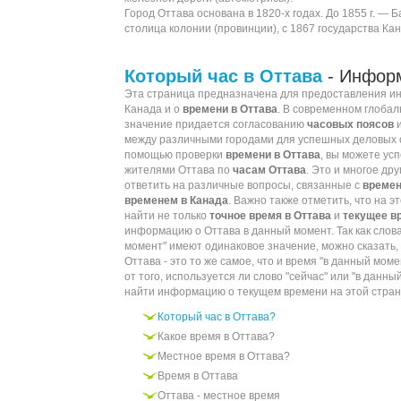
Город Оттава основана в 1820-х годах. До 1855 г. — 
столица колонии (провинции), с 1867 государства Кан
Который час в Оттава
- Инфор
Эта страница предназначена для предоставления 
Канада и о
времени в Оттава
. В современном глоба
значение придается согласованию
часовых поясов
между различными городами для успешных деловых 
помощью проверки
времени в Оттава
, вы можете ус
жителями Оттава по
часам Оттава
. Это и многое дру
ответить на различные вопросы, связанные с
времен
временем в Канада
. Важно также отметить, что на 
найти не только
точное время в Оттава
и
текущее в
информацию о Оттава в данный момент. Так как слова
момент" имеют одинаковое значение, можно сказать, 
Оттава - это то же самое, что и время "в данный мом
от того, используется ли слово "сейчас" или "в данн
найти информацию о текущем времени на этой стран
Который час в Оттава?
Какое время в Оттава?
Местное время в Оттава?
Время в Оттава
Оттава - местное время