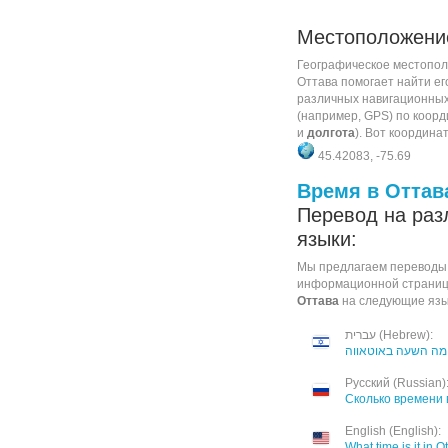
Местоположен
Географическое местопол
Оттава помогает найти е
различных навигационных
(например, GPS) по коорд
и
долгота
). Вот координа
45.42083, -75.69
Время в Оттав
Перевод на раз
языки:
Мы предлагаем переводы
информационной страни
Оттава
на следующие язы
עברית (Hebrew):
מה השעה באוטאווה
Русский (Russian)
Сколько времени 
English (English):
What time is it in 