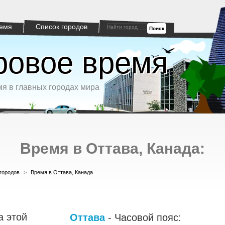
емя
Список городов
Поиск
овое время
я в главных городах мира
Время в Оттава, Канада:
городов
>
Время в Оттава, Канада
а этой
Оттава
- Часовой пояс: