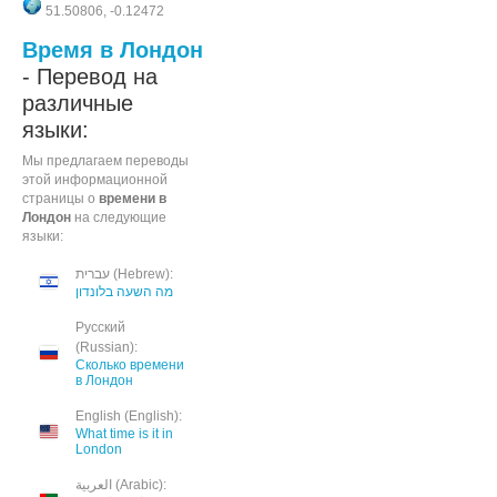
51.50806, -0.12472
Время в Лондон
- Перевод на
различные
языки:
Мы предлагаем переводы
этой информационной
страницы о
времени в
Лондон
на следующие
языки:
עברית (Hebrew):
מה השעה בלונדון
Русский
(Russian):
Сколько времени
в Лондон
English (English):
What time is it in
London
العربية (Arabic):