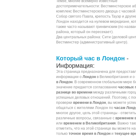
Темзе
, многие всемирно известные
достопримечательности:
Вестминстерское а
комплекс
Вестминстерского дворца
с
часовой
Собор святого Павла
, крепость
Тауэр
и другие
Лондон находится на
нулевом меридиане
, к
также часто называют гринвичским (по назва
района, который он пересекает).
Два центральных района:
Сити
(деловой цент
Вестминстер
(административный центр).
Который час в Лондон
-
Информация:
Эта страница предназначена для предостав
информации о
Лондон
в Великобритания и о
в Лондон
. В современном глобальном мире 
значение придается согласованию
часовых 
разнице во времени
между различными горо
успешных деловых отношений. Поэтому, с п
проверки
времени в Лондон
, вы можете усп
общаться с жителями Лондон по
часам Лонд
многое другое, цель этой страницы - ответить
различные вопросы, связанные с
временем 
или
временем в Великобритания
. Важно так
отметить, что на этой странице вы можете на
только
точное время в Лондон
и
текущее вр