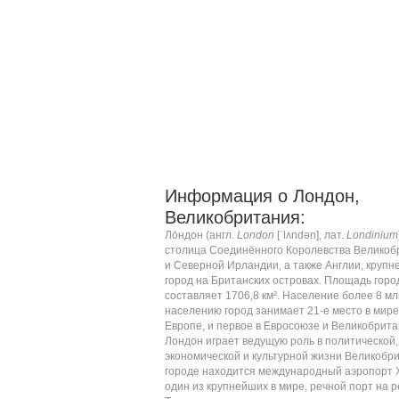
Информация о Лондон,
Великобритания:
Ло́ндон (
англ.
London
[ˈlʌndən]
,
лат.
Londinium
столица
Соединённого Королевства Великоб
и Северной Ирландии
, а также
Англии
, круп
город
на
Британских островах
. Площадь горо
составляет 1706,8 км². Население более 8 мл
населению город занимает
21-е место в мире
Европе
, и первое в
Евросоюзе
и Великобрита
Лондон играет ведущую роль в политической,
экономической и культурной жизни Великобри
городе находится международный аэропорт
один из крупнейших в мире, речной порт на р