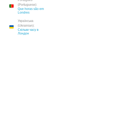
Português
(Portuguese):
Que horas são em
Londres
Українська
(Ukrainian):
Скільки часу в
Лондон