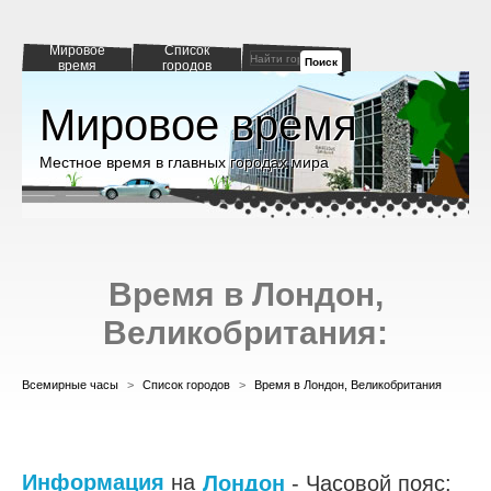
Мировое
Список
Поиск
время
городов
Мировое время
Местное время в главных городах мира
Время в Лондон,
Великобритания:
Всемирные часы
>
Список городов
>
Время в Лондон, Великобритания
Информация
на
Лондон
- Часовой пояс: