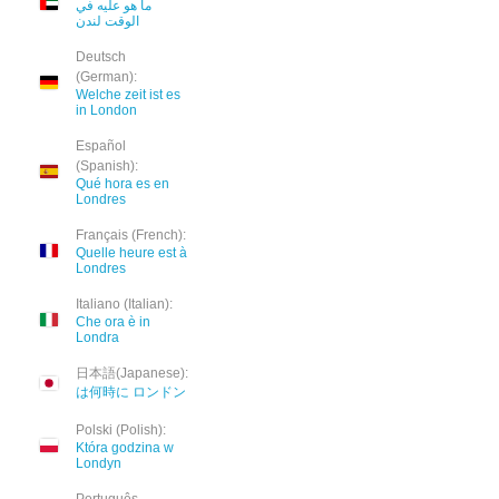
ما هو عليه في
الوقت لندن
Deutsch
(German):
Welche zeit ist es
in London
Español
(Spanish):
Qué hora es en
Londres
Français (French):
Quelle heure est à
Londres
Italiano (Italian):
Che ora è in
Londra
日本語(Japanese):
は何時に ロンドン
Polski (Polish):
Która godzina w
Londyn