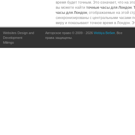
время будет точным. Это означает, что на эт
вы можете найти
точные часы для Лондон
.
часы для Лондон
, отображаемые на этой ст
синхронизированы с центральными часами п
миру и показывают точное время в Лондон. Э
обеспечивается частыми обновлениями по
Websites Design and
Авторское право © 2009 - 2026
сравнению с точными часами по всему миру.
Webiya Вебия
. Все
Development
права защищены.
Milimgo