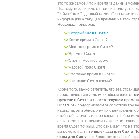
это то же самое, что и время "в данный момен
Поэтому, независимо от того, используется л
"сейчас" или "в данный момент", вы можете н
информацию о текущем времени на этой стр
Несколько примеров:
Который час в Сиэтл?
Какое время в Сиэтл?
Местное время в Сиэтл?
Время в Сиэтл
Сиэтл - местное время
Часовой пояс Сиэтл
Что такое время в Сиэтл?
Что такое Сиэтл время?
Кроме того, важно отметить, что эта страниц
представляет актуальную информацию о
те
времени в Сиэтл
и также о
текущем времени
Сиэтл
. Мы поддерживаем абсолютную точно
наших часов и обновляем их с центральных с
чтобы обеспечить точное время в любой мом
если время на вашем компьютере не точное -
время будет точным. Это означает, что на эт
вы можете найти
точные часы для Сиэтл
.
Т
часы для Сиэтл
, отображаемые на этой стр