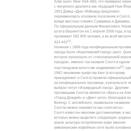
Алки (
англ.
New-York Alki
), что примерно пер
с
чинукского
диалекта как «Будущий Нью-Йорк
1853
Дэвид «Док» Мэйнард предложил
переименовать основное поселение в Сиэтл, 
вождя
местных племён
Суквамиш
и
Дувамиш
.
По официальным данным Финансового Упра
штата Вашингтон на 1 апреля 2008 года, в го
проживает 592 800 человек, а во всей метроп
[1]
424 441
.
Начиная с
1869 года
неофициальным прозв
города было «Королевский город» (
англ.
Quee
которое произошло от «тихоокеанской корол
городов», именно так назвали Сиэтл в одном
[2]
портлендском агентстве недвижимости
, од
1982
чиновники графства Кинг (к которому
принадлежит и Сиэтл) провели официальный
на неофициальное прозвище, в результате ч
выбран титул «
Изумрудный город
». Другими
прозвищами Сиэтла являются «Врата на
Аля
«Город Дождей» и «Джет-сити» (благодаря к
Boeing
). С английского, правильное названи
Сиэтла можно перевести как «сиэтлиты».
Сиэтл известен многими достижениями, в чи
которых можно выделить следующие: родина
гранж
, культура потребления
кофе
(многие
американские кофейные сети были основаны