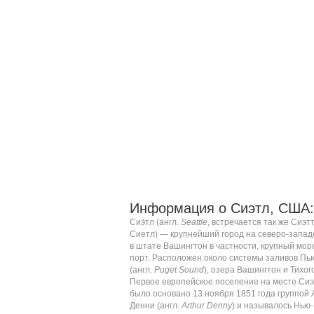
Информация о Сиэтл, США:
Сиэ́тл (
англ.
Seattle
, встречается так же Сиэтт
Сиетл) — крупнейший город на северо-запа
в
штате Вашингтон
в частности, крупный мор
порт. Расположен около системы заливов
Пь
(
англ.
Puget Sound
), озера Вашингтон и
Тихог
Первое европейское поселение на месте Си
было основано
13 ноября
1851 года
группой 
Денни (
англ.
Arthur Denny
) и называлось Нью