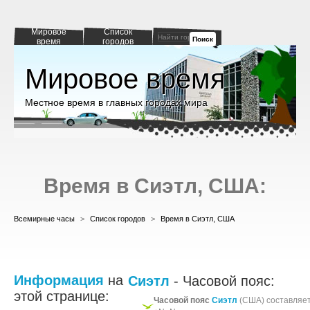
Мировое
Список
Поиск
время
городов
Мировое время
Местное время в главных городах мира
Время в Сиэтл, США:
Всемирные часы
>
Список городов
>
Время в Сиэтл, США
Информация
на
Сиэтл
- Часовой пояс:
этой странице:
Часовой пояс
Сиэтл
(США) составляе