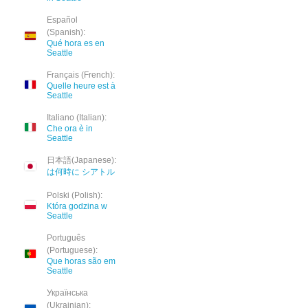
Español
(Spanish):
Qué hora es en
Seattle
Français (French):
Quelle heure est à
Seattle
Italiano (Italian):
Che ora è in
Seattle
日本語(Japanese):
は何時に シアトル
Polski (Polish):
Która godzina w
Seattle
Português
(Portuguese):
Que horas são em
Seattle
Українська
(Ukrainian):