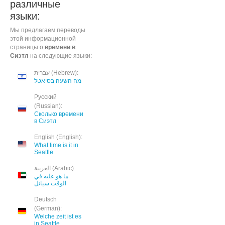
различные
языки:
Мы предлагаем переводы
этой информационной
страницы о
времени в
Сиэтл
на следующие языки:
עברית (Hebrew):
מה השעה בסיאטל
Русский
(Russian):
Сколько времени
в Сиэтл
English (English):
What time is it in
Seattle
العربية (Arabic):
ما هو عليه في
الوقت سياتل
Deutsch
(German):
Welche zeit ist es
in Seattle