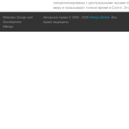
синхронизированы с центральными часами п
миру и показывают точное время в Сиэтл. Эт
обеспечивается частыми обновлениями по
Websites Design and
Авторское право © 2009 - 2026
сравнению с точными часами по всему миру.
Webiya Вебия
. Все
Development
права защищены.
Milimgo