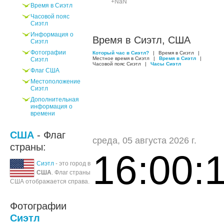
+NaN
Время в Сиэтл
Часовой пояс
Сиэтл
Информация о
Время в Сиэтл, США
Сиэтл
Фотографии
Который час в Сиэтл?
|
Время в Сиэтл
|
Местное время в Сиэтл
|
Время в Сиэтл
|
Сиэтл
Часовой пояс Сиэтл
|
Часы Сиэтл
Флаг США
Местоположение
Сиэтл
Дополнительная
информация о
времени
США
- Флаг
среда, 05 августа 2026 г.
страны:
16:00:
Сиэтл
- это город в
США
. Флаг страны
США отображается справа.
Фотографии
Сиэтл