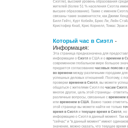
Сиэтле), высокий уровень образования среди
жителей (более 51 % населения Сиэтла име
высшее образование). Также с именем Сиэтл
связаны такие знаменитости, как
Джими Хенд
Билл Гейтс
,
Курт Кобейн
,
Брюс Ли
,
Лейн Стэй
Кристофер Кнаб
,
Крис Корнелл
,
Томас Эрак
и 
Который час в Сиэтл
-
Информация:
Эта страница предназначена для предостав
информации о
Сиэтл
в США и о
времени в С
современном глобальном мире большое зна
придается согласованию
часовых поясов
и
во времени
между различными городами для
успешных деловых отношений. Поэтому, с п
проверки
времени в Сиэтл
, вы можете успе
общаться с жителями Сиэтл по
часам Сиэтл
многое другое, цель этой страницы - ответить
различные вопросы, связанные с
временем 
или
временем в США
. Важно также отметить,
этой странице вы можете найти не только
то
время в Сиэтл
и
текущее время в Сиэтл
, но
информацию о Сиэтл в данный момент. Так ка
"сейчас" и "в данный момент" имеют одинако
значение, можно сказать, что текущее время 