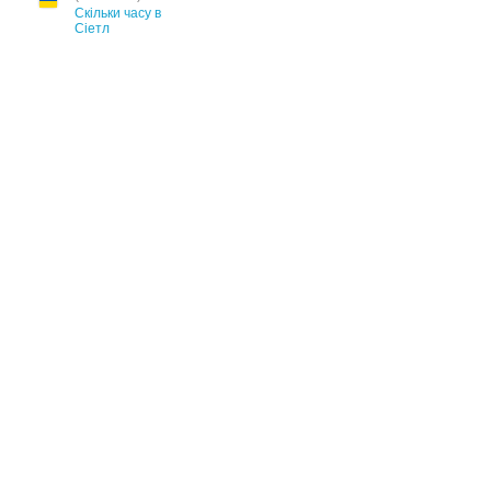
Скільки часу в
Сіетл