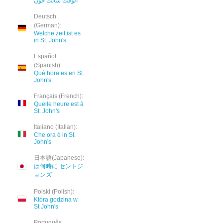
الوقت سانت جون
Deutsch
(German):
Welche zeit ist es
in St. John's
Español
(Spanish):
Qué hora es en St.
John's
Français (French):
Quelle heure est à
St. John's
Italiano (Italian):
Che ora è in St.
John's
日本語(Japanese):
は何時に セントジ
ョンズ
Polski (Polish):
Która godzina w
St John's
Português