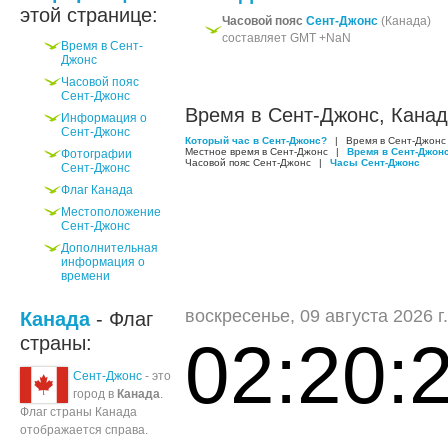
этой странице:
Часовой пояс
Сент-Джонс
(Канада)
составляет GMT +NaN
Время в Сент-
Джонс
Часовой пояс
Сент-Джонс
Время в Сент-Джонс, Кана
Информация о
Сент-Джонс
Который час в Сент-Джонс?
|
Время в Сент-Джонс
Местное время в Сент-Джонс
|
Время в Сент-Джон
Фотографии
Часовой пояс Сент-Джонс
|
Часы Сент-Джонс
Сент-Джонс
Флаг Канада
Местоположение
Сент-Джонс
Дополнительная
информация о
времени
воскресенье, 09 августа 2026 г.
Канада
- Флаг
02:20:
страны:
Сент-Джонс
- это
город в
Канада
.
Флаг страны Канада
отображается справа.