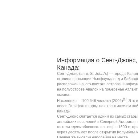
Информация о Сент-Джонс,
Канада:
Сент-Джонс (
англ.
St. John/'s
) — город в
Канад
столица провинции
Ньюфаундленд и Лабрад
расположен на юго-востоке острова
Ньюфаун
на полуострове
Авалон
на побережье
Атлант
океана
.
[1]
Население — 100 646 человек (2006)
. Это 
после
Галифакса
город на атлантическом по
Канады.
Сент-Джонс считается одним из самых стары
английских поселений в Северной Америке, 
жители здесь обосновались ещё в
1500-е
, п
через десять лет после открытия
Колумбом
А
Первая же высадка европейца на месте