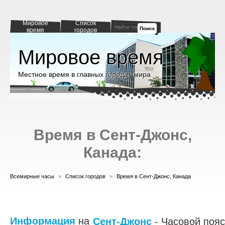
Мировое
Список
Поиск
время
городов
Мировое время
Местное время в главных городах мира
Время в Сент-Джонс,
Канада:
Всемирные часы
>
Список городов
>
Время в Сент-Джонс, Канада
Информация
на
Сент-Джонс
- Часовой пояс