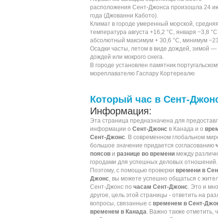
расположения Сент-Джонса произошла
24 и
года
(
Джованни Кабото
).
Климат в городе умеренный морской, средня
температура августа +16,2
°C
, января −3,8 °C
абсолютный максимум + 30,6 °C, минимум −23
Осадки часты, летом в виде дождей, зимой — 
дождей или мокрого снега.
В городе установлен памятник португальском
мореплавателю
Гаспару Кортереалю
Который час в Сент-Джон
Информация:
Эта страница предназначена для предостав
информации о
Сент-Джонс
в Канада и о
вре
Сент-Джонс
. В современном глобальном мир
большое значение придается согласованию
поясов
и
разнице во времени
между различ
городами для успешных деловых отношений.
Поэтому, с помощью проверки
времени в Сен
Джонс
, вы можете успешно общаться с жите
Сент-Джонс по
часам Сент-Джонс
. Это и мн
другое, цель этой страницы - ответить на ра
вопросы, связанные с
временем в Сент-Джо
временем в Канада
. Важно также отметить, 