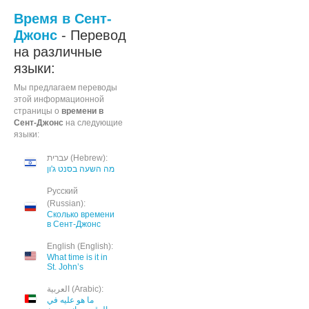
Время в Сент-
Джонс
- Перевод
на различные
языки:
Мы предлагаем переводы
этой информационной
страницы о
времени в
Сент-Джонс
на следующие
языки:
עברית (Hebrew):
מה השעה בסנט ג'ון
Русский
(Russian):
Сколько времени
в Сент-Джонс
English (English):
What time is it in
St. John’s
العربية (Arabic):
ما هو عليه في