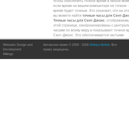
чтобы обеспечить точное время в любой мом
если время на вашем компьютере не точное -
время будет точным. Это означает, что на эт
вы можете найти
точные часы для Сент-Дж
Точные часы для Сент-Джонс
, отображаем
этой странице, синхронизированы с центра
часами по всему миру и показывают точное в
Сент-Джонс. Это обеспечивается частыми
обновлениями по сравнению с точными часа
Websites Design and
Авторское право © 2009 - 2026
всему миру.
Webiya Вебия
. Все
Development
права защищены.
Milimgo