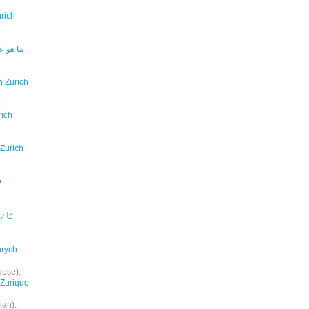
urich
ما هو ع
n Zürich
:
rich
 Zurich
o
ッヒ
urych
uese):
Zurique
ian):