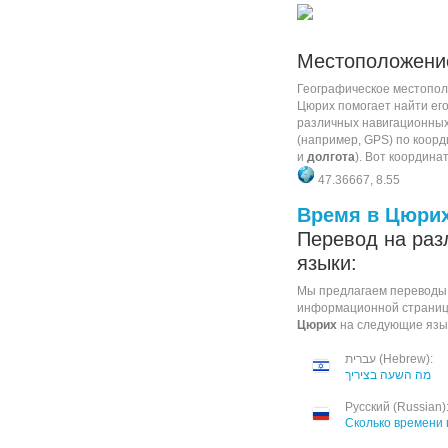
Местоположен
Географическое местопол
Цюрих помогает найти ег
различных навигационных
(например, GPS) по коорд
и
долгота
). Вот координа
47.36667, 8.55
Время в Цюри
Перевод на раз
языки:
Мы предлагаем переводы
информационной страни
Цюрих
на следующие язы
עברית (Hebrew):
מה השעה בציריך
Русский (Russian)
Сколько времени 