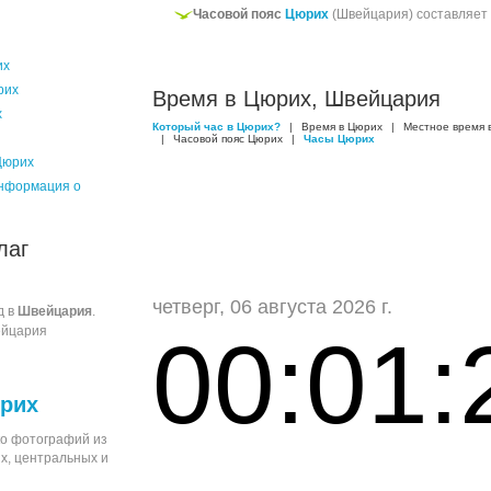
Часовой пояс
Цюрих
(Швейцария) составляе
их
рих
Время в Цюрих, Швейцария
х
Который час в Цюрих?
|
Время в Цюрих
|
Местное время 
|
Часовой пояс Цюрих
|
Часы Цюрих
Цюрих
нформация о
лаг
четверг, 06 августа 2026 г.
д в
Швейцария
.
ейцария
00:01:
рих
о фотографий из
х, центральных и