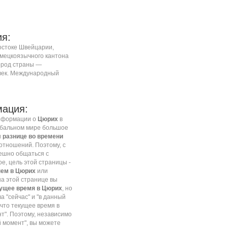
я:
остоке
Швейцарии
,
мецкоязычного
кантона
ород страны —
век. Международный
ация:
информации о
Цюрих
в
обальном мире большое
и
разнице во времени
отношений. Поэтому, с
пешно общаться с
ое, цель этой страницы -
ем в Цюрих
или
на этой странице вы
ущее время в Цюрих
, но
а "сейчас" и "в данный
что текущее время в
нт". Поэтому, независимо
ый момент", вы можете