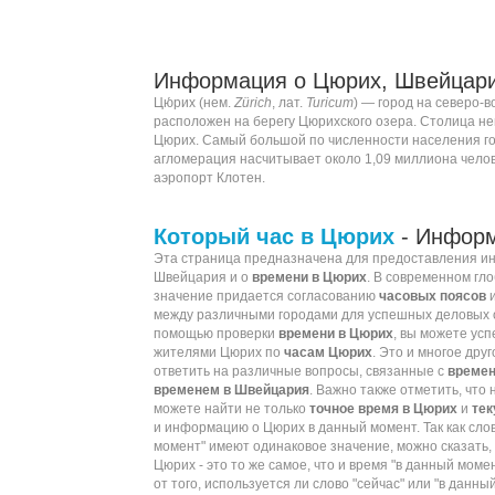
Информация о Цюрих, Швейцари
Цю́рих (
нем.
Zürich
,
лат.
Turicum
) —
город
на северо-в
расположен на берегу
Цюрихского озера
.
Столица
не
Цюрих
. Самый большой по численности населения г
агломерация
насчитывает около 1,09 миллиона чело
аэропорт
Клотен.
Который час в Цюрих
- Информ
Эта страница предназначена для предоставления 
Швейцария и о
времени в Цюрих
. В современном гл
значение придается согласованию
часовых поясов
между различными городами для успешных деловых 
помощью проверки
времени в Цюрих
, вы можете ус
жителями Цюрих по
часам Цюрих
. Это и многое друг
ответить на различные вопросы, связанные с
времен
временем в Швейцария
. Важно также отметить, что 
можете найти не только
точное время в Цюрих
и
тек
и информацию о Цюрих в данный момент. Так как слов
момент" имеют одинаковое значение, можно сказать, 
Цюрих - это то же самое, что и время "в данный моме
от того, используется ли слово "сейчас" или "в данн