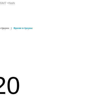
т GMT +NaN
в Цюрих
|
Время в Цюрих
20