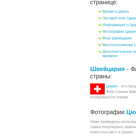
странице:
Время в Цюрих
Часовой пояс Цюр
Информация о Цю
Фотографии Цюри
Флаг Швейцария
Местоположение 
Дополнительная и
времени
Швейцария
- Ф
страны:
Цюрих
- это горо
Флаг страны Шв
отображается справа.
Фотографии
Цю
Ниже приведены нескольк
самых популярных, важны
известных мест в Цюрих: