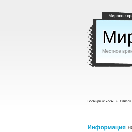
Мировое вр
Мир
Местное врем
Всемирные часы
>
Список 
Информация
н