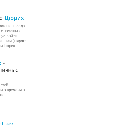
ие
Цюрих
ожение города
о с помощью
 устройств
инатам (
широта
ты Цюрих:
х
-
личные
 этой
цы о
времени в
ки:
:
в Цюрих