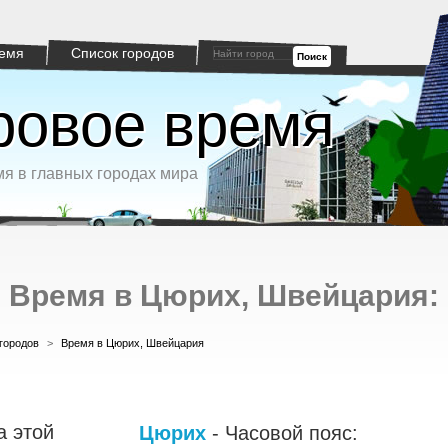
емя
Список городов
Поиск
овое время
я в главных городах мира
Время в Цюрих, Швейцария:
городов
>
Время в Цюрих, Швейцария
а этой
Цюрих
- Часовой пояс: