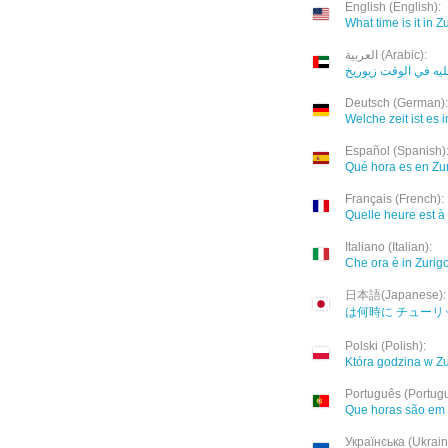
English (English):
What time is it in Z
العربية (Arabic):
ليه في الوقت زيوريخ
Deutsch (German):
Welche zeit ist es i
Español (Spanish)
Qué hora es en Zu
Français (French):
Quelle heure est à
Italiano (Italian):
Che ora è in Zurig
日本語(Japanese):
は何時に チューリ
Polski (Polish):
Która godzina w Z
Português (Portug
Que horas são em 
Українська (Ukrain