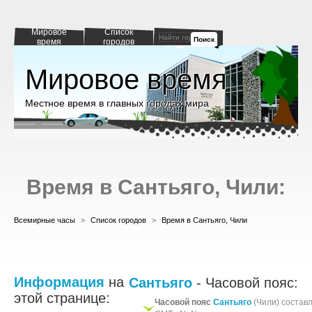
Мировое
Список
Поиск
время
городов
Мировое время
Местное время в главных городах мира
Время в Сантьяго, Чили:
Всемирные часы
>
Список городов
>
Время в Сантьяго, Чили
Информация
на
Сантьяго
- Часовой пояс:
этой странице:
Часовой пояс
Сантьяго
(Чили) состав