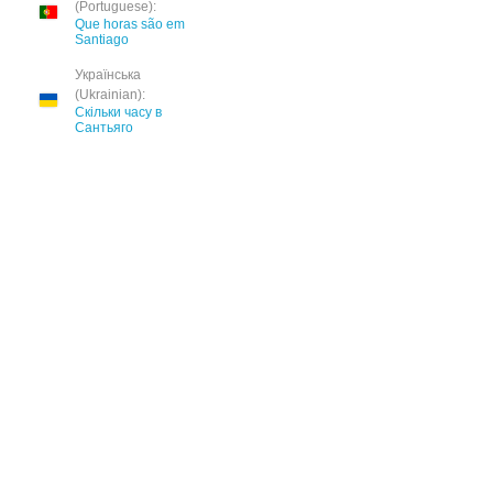
(Portuguese):
Que horas são em
Santiago
Українська
(Ukrainian):
Скільки часу в
Сантьяго