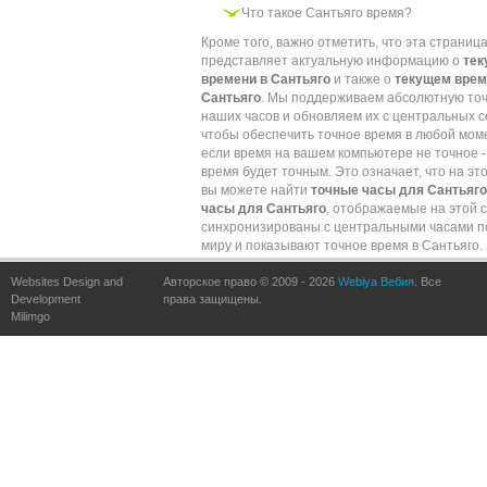
Что такое Сантьяго время?
Кроме того, важно отметить, что эта страниц
представляет актуальную информацию о
те
времени в Сантьяго
и также о
текущем врем
Сантьяго
. Мы поддерживаем абсолютную то
наших часов и обновляем их с центральных с
чтобы обеспечить точное время в любой мом
если время на вашем компьютере не точное -
время будет точным. Это означает, что на эт
вы можете найти
точные часы для Сантьяго
часы для Сантьяго
, отображаемые на этой 
синхронизированы с центральными часами п
миру и показывают точное время в Сантьяго.
обеспечивается частыми обновлениями по
Websites Design and
Авторское право © 2009 - 2026
сравнению с точными часами по всему миру.
Webiya Вебия
. Все
Development
права защищены.
Milimgo