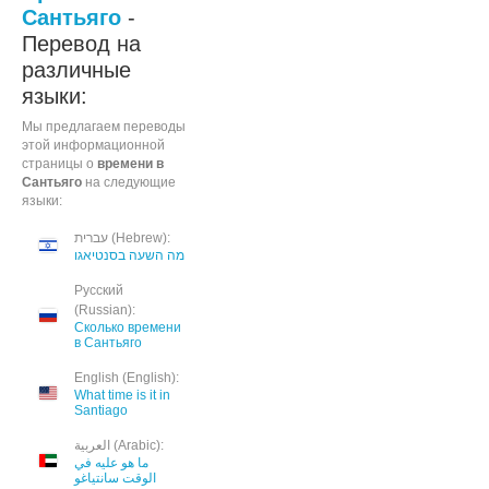
Сантьяго
-
Перевод на
различные
языки:
Мы предлагаем переводы
этой информационной
страницы о
времени в
Сантьяго
на следующие
языки:
עברית (Hebrew):
מה השעה בסנטיאגו
Русский
(Russian):
Сколько времени
в Сантьяго
English (English):
What time is it in
Santiago
العربية (Arabic):
ما هو عليه في
الوقت سانتياغو