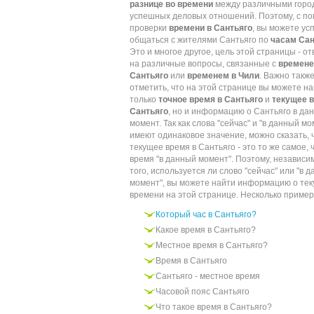
разнице во времени
между различными горо
успешных деловых отношений. Поэтому, с п
проверки
времени в Сантьяго
, вы можете у
общаться с жителями Сантьяго по
часам Сан
Это и многое другое, цель этой страницы - от
на различные вопросы, связанные с
времене
Сантьяго
или
временем в Чили
. Важно такж
отметить, что на этой странице вы можете на
только
точное время в Сантьяго
и
текущее в
Сантьяго
, но и информацию о Сантьяго в да
момент. Так как слова "сейчас" и "в данный мо
имеют одинаковое значение, можно сказать, 
текущее время в Сантьяго - это то же самое, 
время "в данный момент". Поэтому, независи
того, используется ли слово "сейчас" или "в 
момент", вы можете найти информацию о те
времени на этой странице. Несколько пример
Который час в Сантьяго?
Какое время в Сантьяго?
Местное время в Сантьяго?
Время в Сантьяго
Сантьяго - местное время
Часовой пояс Сантьяго
Что такое время в Сантьяго?