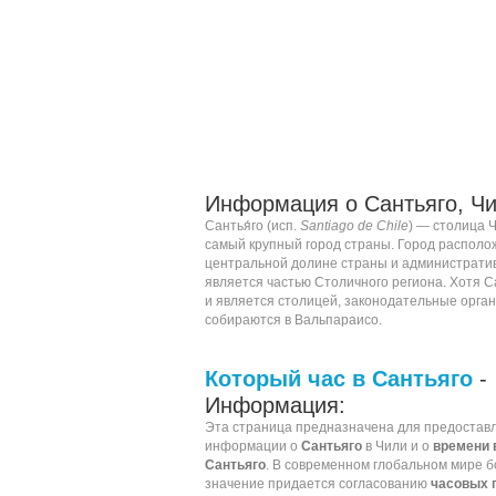
Информация о Сантьяго, Чи
Сантья́го (
исп.
Santiago de Chile
) —
столица
самый крупный город страны. Город располо
центральной долине страны и администрати
является частью Столичного региона. Хотя С
и является столицей, законодательные орга
собираются в
Вальпараисо
.
Который час в Сантьяго
-
Информация:
Эта страница предназначена для предостав
информации о
Сантьяго
в Чили и о
времени 
Сантьяго
. В современном глобальном мире 
значение придается согласованию
часовых 