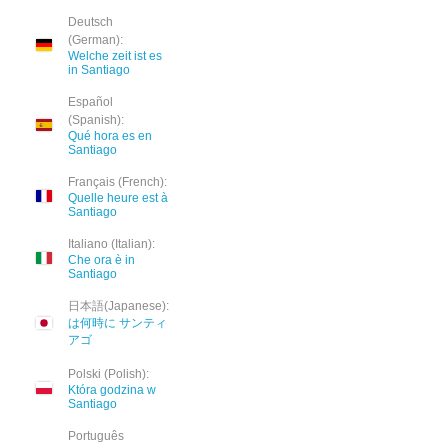
Deutsch
(German):
Welche zeit ist es
in Santiago
Español
(Spanish):
Qué hora es en
Santiago
Français (French):
Quelle heure est à
Santiago
Italiano (Italian):
Che ora è in
Santiago
日本語(Japanese):
は何時に サンティ
アゴ
Polski (Polish):
Która godzina w
Santiago
Português