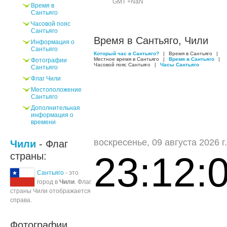
GMT +NaN
Время в
Сантьяго
Часовой пояс
Сантьяго
Время в Сантьяго, Чили
Информация о
Сантьяго
Который час в Сантьяго?
|
Время в Сантьяго
|
Местное время в Сантьяго
|
Время в Сантьяго
|
Фотографии
Часовой пояс Сантьяго
|
Часы Сантьяго
Сантьяго
Флаг Чили
Местоположение
Сантьяго
Дополнительная
информация о
времени
воскресенье, 09 августа 2026 г.
Чили
- Флаг
23:12:
страны:
Сантьяго
- это
город в
Чили
. Флаг
страны Чили отображается
справа.
Фотографии