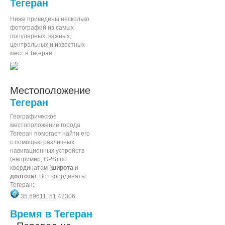
Тегеран
Ниже приведены несколько
фотографий из самых
популярных, важных,
центральных и известных
мест в Тегеран:
Местоположение
Тегеран
Географическое
местоположение города
Тегеран помогает найти его
с помощью различных
навигационных устройств
(например, GPS) по
координатам (
широта
и
долгота
). Вот координаты
Тегеран:
35.69611, 51.42306
Время в Тегеран