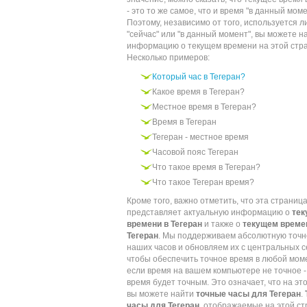
- это то же самое, что и время "в данный моме
Поэтому, независимо от того, используется л
"сейчас" или "в данный момент", вы можете н
информацию о текущем времени на этой стр
Несколько примеров:
Который час в Тегеран?
Какое время в Тегеран?
Местное время в Тегеран?
Время в Тегеран
Тегеран - местное время
Часовой пояс Тегеран
Что такое время в Тегеран?
Что такое Тегеран время?
Кроме того, важно отметить, что эта страниц
представляет актуальную информацию о
те
времени в Тегеран
и также о
текущем време
Тегеран
. Мы поддерживаем абсолютную точн
наших часов и обновляем их с центральных с
чтобы обеспечить точное время в любой мом
если время на вашем компьютере не точное -
время будет точным. Это означает, что на эт
вы можете найти
точные часы для Тегеран
.
часы для Тегеран
, отображаемые на этой ст