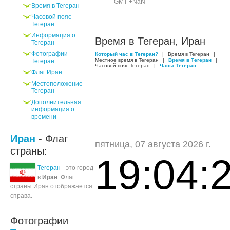
GMT +NaN
Время в Тегеран
Часовой пояс
Тегеран
Информация о
Время в Тегеран, Иран
Тегеран
Фотографии
Который час в Тегеран?
|
Время в Тегеран
|
Местное время в Тегеран
|
Время в Тегеран
|
Тегеран
Часовой пояс Тегеран
|
Часы Тегеран
Флаг Иран
Местоположение
Тегеран
Дополнительная
информация о
времени
Иран
- Флаг
пятница, 07 августа 2026 г.
страны:
19:04:
Тегеран
- это город
в
Иран
. Флаг
страны Иран отображается
справа.
Фотографии