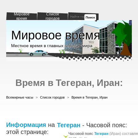
Мировое
Список
Поиск
время
городов
Мировое время
Местное время в главных городах мира
Время в Тегеран, Иран:
Всемирные часы
>
Список городов
>
Время в Тегеран, Иран
Информация
на
Тегеран
- Часовой пояс:
этой странице:
Часовой пояс
Тегеран
(Иран) составл