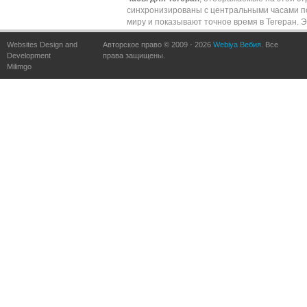
синхронизированы с центральными часами п
миру и показывают точное время в Тегеран. 
обеспечивается частыми обновлениями по
Websites Design and
Авторское право © 2009 - 2026
сравнению с точными часами по всему миру.
Webiya Вебия
. Все
Development
права защищены.
Milimgo