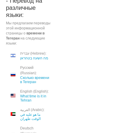
- Перевод на
различные
языки:
Мы предлагаем переводы
этой информационной
страницы о
времени в
Тегеран
на следующие
языки:
עברית (Hebrew):
מה השעה בטהראן
Русский
(Russian):
Сколько времени
в Тегеран
English (English):
What time is it in
Tehran
العربية (Arabic):
ما هو عليه في
الوقت طهران
Deutsch