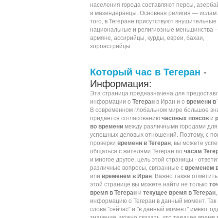
населения города составляют
персы
,
азерба
и
мазендеранцы
. Основная религия —
ислам
того, в Тегеране присутствуют внушительные
национальные и религиозные меньшинства 
армяне
,
ассирийцы
,
курды
,
евреи
,
бахаи
,
зороастрийцы
.
Который час в Тегеран
-
Информация:
Эта страница предназначена для предостав
информации о
Тегеран
в Иран и о
времени в 
В современном глобальном мире большое зн
придается согласованию
часовых поясов
и
во времени
между различными городами для
успешных деловых отношений. Поэтому, с п
проверки
времени в Тегеран
, вы можете усп
общаться с жителями Тегеран по
часам Теге
и многое другое, цель этой страницы - ответи
различные вопросы, связанные с
временем в
или
временем в Иран
. Важно также отметить,
этой странице вы можете найти не только
то
время в Тегеран
и
текущее время в Тегеран
,
информацию о Тегеран в данный момент. Так 
слова "сейчас" и "в данный момент" имеют о
значение, можно сказать, что текущее время 