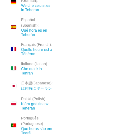
(German):
Welche zeit ist es
in Teheran
Español
(Spanish):
Qué hora es en
Teherán
Français (French):
Quelle heure est à
Téhéran
Italiano (Italian):
Che ora è in
Tehran
日本語(Japanese):
は何時に テヘラン
Polski (Polish):
Która godzina w
Teheran
Português
(Portuguese):
Que horas são em
Teerã