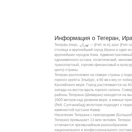
Информация о Тегеран, Ира
تهران
Тегера́н (
перс.
—
[tʰehˈɾɒ:n]
, разг.
[tʰehˈɾu
столица
и крупнейший город
Ирана
и один из
крупнейших городов
Азии
. Административны
одноимённого
остана
, политический, экономи
транспортный, торгово-финансовый и культу
центр страны.
Тегеран расположен на севере страны у под
горного хребта
Эльбурс
, в 90 км к югу от поб
Каспийского моря
. Город растягивается на 40
запада на восток вдоль горного склона. Севе
районы Тегерана (
Шемиран
) находятся на вы
2000 метров над уровнем моря, а южные при
(
Рей
,
Султанабад
) вплотную подходят к терр
каменистой пустыни
Кавир
.
Население Тегерана с пригородами (
Большо
Тегеран
) превышает 13 млн человек. Тегеран
отличается чрезвычайным разнообразием
национального и конфессионального состава