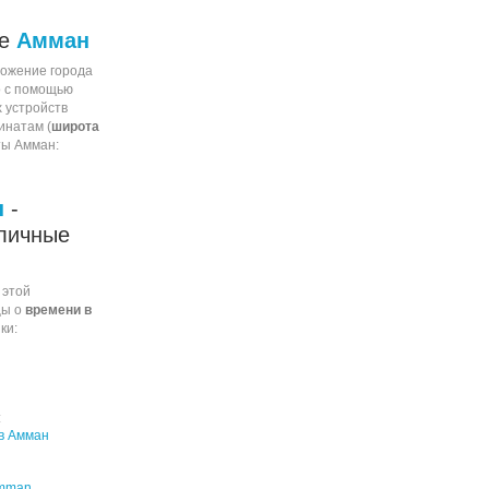
ие
Амман
ожение города
о с помощью
 устройств
инатам (
широта
ты Амман:
н
-
личные
 этой
цы о
времени в
ки:
:
в Амман
 Amman