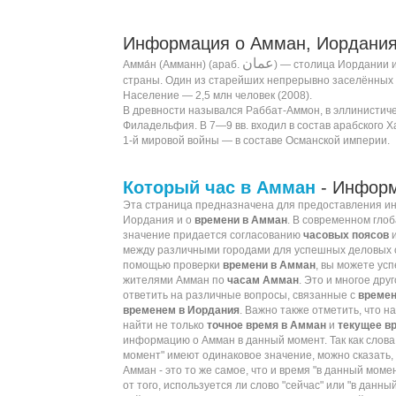
Информация о Амман, Иордания
عمان
Амма́н (Амманн) (
араб.
‎‎) —
столица
Иордании
и
страны. Один из старейших непрерывно заселённых 
Население — 2,5 млн человек (
2008
).
В древности назывался Раббат-Аммон, в эллинистич
Филадельфия. В 7—9 вв. входил в состав арабского Х
1-й мировой войны — в составе Османской империи.
Который час в Амман
- Информ
Эта страница предназначена для предоставления 
Иордания и о
времени в Амман
. В современном гло
значение придается согласованию
часовых поясов
между различными городами для успешных деловых 
помощью проверки
времени в Амман
, вы можете ус
жителями Амман по
часам Амман
. Это и многое дру
ответить на различные вопросы, связанные с
времен
временем в Иордания
. Важно также отметить, что н
найти не только
точное время в Амман
и
текущее в
информацию о Амман в данный момент. Так как слова 
момент" имеют одинаковое значение, можно сказать, 
Амман - это то же самое, что и время "в данный моме
от того, используется ли слово "сейчас" или "в данн