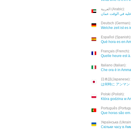
العربية (Arabic):
عليه في الوقت عمان
Deutsch (German):
Welche zeit ist es
Español (Spanish)
Qué hora es en A
Français (French):
Quelle heure est 
Italiano (Italian):
Che ora è in Amm
日本語(Japanese):
は何時に アンマン
Polski (Polish):
Która godzina w 
Português (Portug
Que horas são em
Українська (Ukrain
Скільки часу в Ам