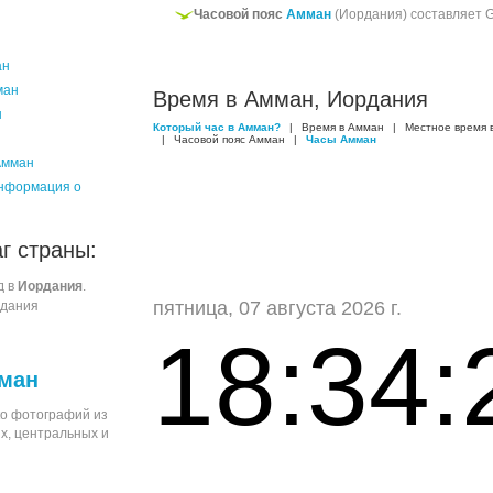
Часовой пояс
Амман
(Иордания) составляет
ан
ман
Время в Амман, Иордания
н
Который час в Амман?
|
Время в Амман
|
Местное время 
|
Часовой пояс Амман
|
Часы Амман
Амман
нформация о
г страны:
д в
Иордания
.
пятница, 07 августа 2026 г.
рдания
18:34:
ман
о фотографий из
х, центральных и