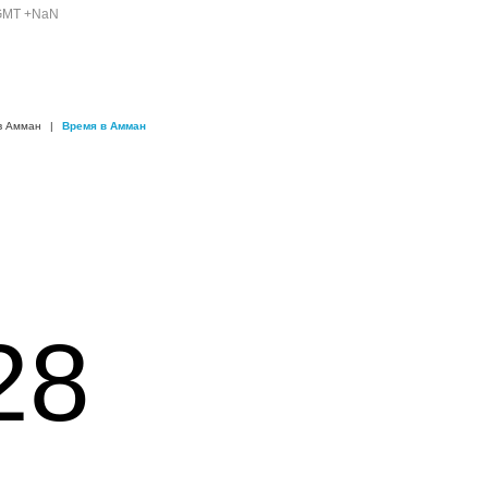
 GMT +NaN
в Амман
|
Время в Амман
28