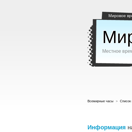
Мировое вр
Мир
Местное врем
Всемирные часы
>
Список 
Информация
н