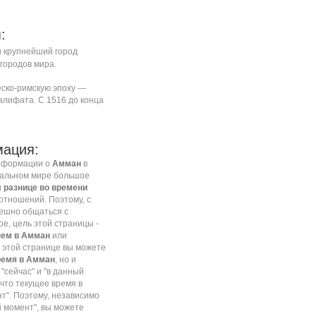
:
 крупнейший город
городов мира.
еско-римскую эпоху —
алифата. С 1516 до конца
ация:
информации о
Амман
в
бальном мире большое
и
разнице во времени
отношений. Поэтому, с
пешно общаться с
гое, цель этой страницы -
ем в Амман
или
а этой странице вы можете
ремя в Амман
, но и
"сейчас" и "в данный
что текущее время в
нт". Поэтому, независимо
ый момент", вы можете