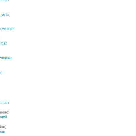
ما هو 
 in Amman
:
mmán
à Amman
an
Amman
uese):
 Amã
ian):
ман