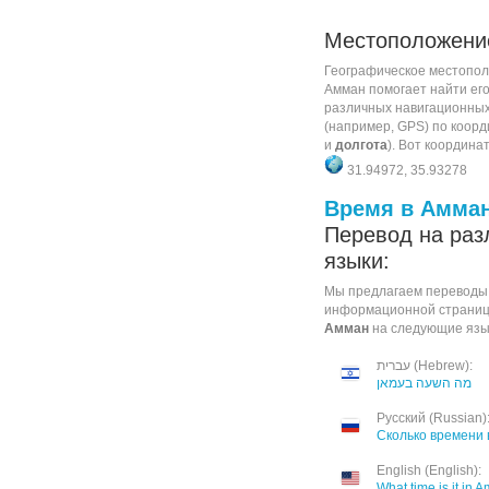
Местоположен
Географическое местопол
Амман помогает найти ег
различных навигационных
(например, GPS) по коорд
и
долгота
). Вот координа
31.94972, 35.93278
Время в Амма
Перевод на раз
языки:
Мы предлагаем переводы
информационной страни
Амман
на следующие язы
עברית (Hebrew):
מה השעה בעמאן
Русский (Russian)
Сколько времени 
English (English):
What time is it in