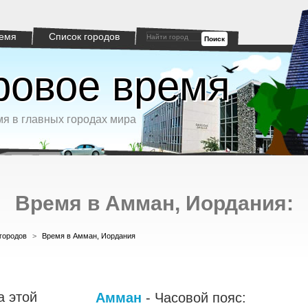
емя
Список городов
Поиск
овое время
я в главных городах мира
Время в Амман, Иордания:
городов
>
Время в Амман, Иордания
а этой
Амман
- Часовой пояс: