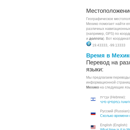
Местоположен
Географическое местопол
Мехико помогает найти е
различных навигационных
(например, GPS) по коорд
и
долгота
). Вот координа
19.43333, -99.13333
Время в Мехик
Перевод на раз
языки:
Мы предлагаем переводы
информационной страни
Мехико
на следующие язы
עברית (Hebrew):
שעה במקסיקו סיטי
Русский (Russian)
Сколько времени 
English (English):
What time is it in M