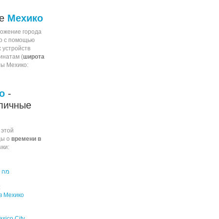
ие
Мехико
ожение города
го с помощью
 устройств
инатам (
широта
ты Мехико:
о
-
личные
 этой
цы о
времени в
ки:
מה ה
:
в Мехико
exico City