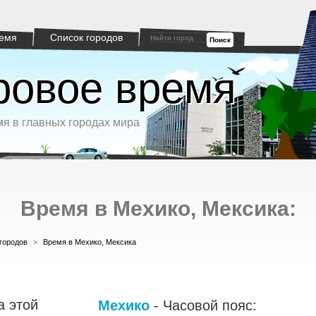
емя
Список городов
Поиск
овое время
я в главных городах мира
Время в Мехико, Мексика:
городов
>
Время в Мехико, Мексика
а этой
Мехико
- Часовой пояс: