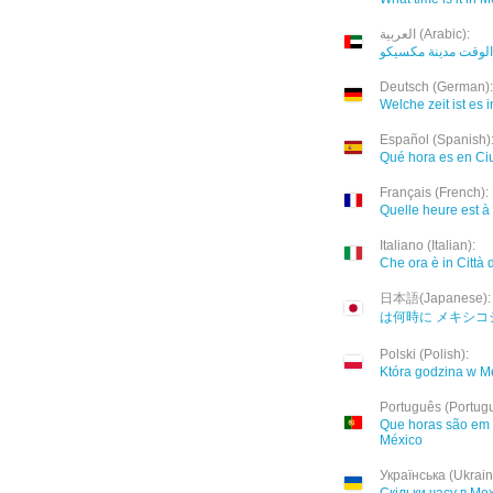
العربية (Arabic):
الوقت مدينة مكسيكو
Deutsch (German):
Welche zeit ist es 
Español (Spanish)
Qué hora es en Ci
Français (French):
Quelle heure est à
Italiano (Italian):
Che ora è in Città
日本語(Japanese):
は何時に メキシコ
Polski (Polish):
Która godzina w M
Português (Portug
Que horas são em
México
Українська (Ukrain