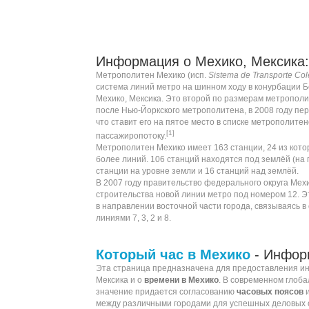
Информация о Мехико, Мексика:
Метрополитен Мехико (
исп.
Sistema de Transporte Col
система линий
метро на шинном ходу
в
конурбации
Б
Мехико
,
Мексика
. Это второй по размерам
метрополи
после
Нью-Йоркского метрополитена
, в 2008 году пе
что ставит его на пятое место в
списке метрополитен
[1]
пассажиропотоку
.
Метрополитен Мехико имеет 163
станции
, 24 из кот
более линий. 106 станций находятся под землёй (на г
станции на уровне земли и 16 станций над землёй.
В
2007 году
правительство федерального округа Мех
строительства новой линии метро под номером 12. Э
в направлении восточной части города, связываясь в
линиями 7, 3, 2 и 8.
Который час в Мехико
- Инфор
Эта страница предназначена для предоставления 
Мексика и о
времени в Мехико
. В современном глоб
значение придается согласованию
часовых поясов
между различными городами для успешных деловых 