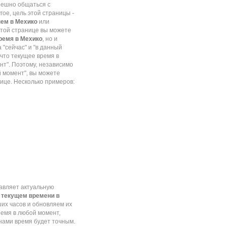
пешно общаться с
угое, цель этой страницы -
ем в Мехико
или
 этой странице вы можете
ремя в Мехико
, но и
 "сейчас" и "в данный
что текущее время в
ент". Поэтому, независимо
ый момент", вы можете
ице. Несколько примеров:
тавляет актуальную
о
текущем времени в
их часов и обновляем их
ремя в любой момент,
 нами время будет точным.