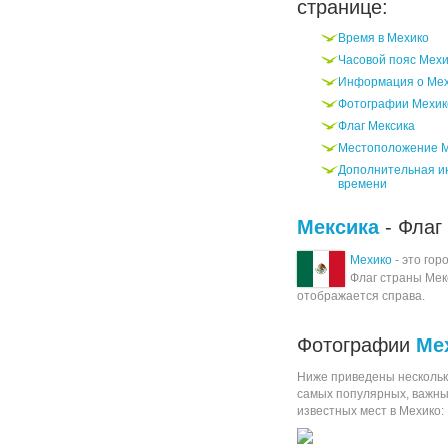
странице:
Время в Мехико
Часовой пояс Мех
Информация о Ме
Фотографии Мехик
Флаг Мексика
Местоположение 
Дополнительная и
времени
Мексика
- Флаг
Мехико
- это гор
Флаг страны Мек
отображается справа.
Фотографии
Ме
Ниже приведены нескольк
самых популярных, важны
известных мест в Мехико: