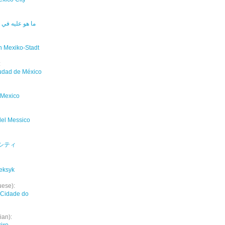
ما هو عليه في 
in Mexiko-Stadt
:
udad de México
 Mexico
 del Messico
シティ
eksyk
uese):
 Cidade do
ian):