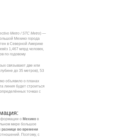
ectivo Metro / STC Metro
) —
ольшой Мехико
города
тен
в Северной Америке
ревёз 1,467 млрд человек,
ов по годовому
орых связывают две или
лубине до 35 метров), 53
ико объявило о планах
та линия будет строиться
 определённых точках с
мация:
информации о
Мехико
в
альном мире большое
и
разнице во времени
отношений. Поэтому, с