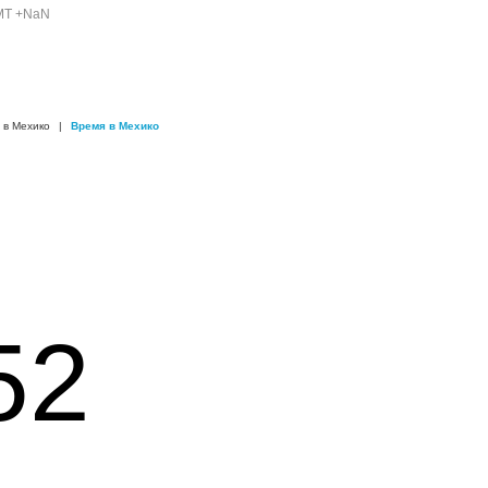
GMT +NaN
 в Мехико
|
Время в Мехико
52