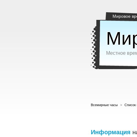
Мировое вр
Мир
Местное врем
Всемирные часы
>
Список 
Информация
н