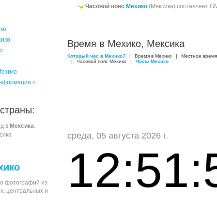
Часовой пояс
Мехико
(Мексика) составляет 
ико
хико
Время в Мехико, Мексика
о
Который час в Мехико?
|
Время в Мехико
|
Местное время
|
Часовой пояс Мехико
|
Часы Мехико
Мехико
нформация о
 страны:
од в
Мексика
.
среда, 05 августа 2026 г.
сика
12:51:
хико
о фотографий из
х, центральных и