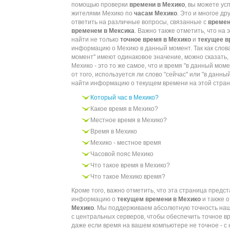
помощью проверки
времени в Мехико
, вы можете ус
жителями Мехико по
часам Мехико
. Это и многое др
ответить на различные вопросы, связанные с
времен
временем в Мексика
. Важно также отметить, что на
найти не только
точное время в Мехико
и
текущее в
информацию о Мехико в данный момент. Так как слова
момент" имеют одинаковое значение, можно сказать, 
Мехико - это то же самое, что и время "в данный мом
от того, используется ли слово "сейчас" или "в данн
найти информацию о текущем времени на этой стран
Который час в Мехико?
Какое время в Мехико?
Местное время в Мехико?
Время в Мехико
Мехико - местное время
Часовой пояс Мехико
Что такое время в Мехико?
Что такое Мехико время?
Кроме того, важно отметить, что эта страница предс
информацию о
текущем времени в Мехико
и также 
Мехико
. Мы поддерживаем абсолютную точность наш
с центральных серверов, чтобы обеспечить точное в
даже если время на вашем компьютере не точное - с