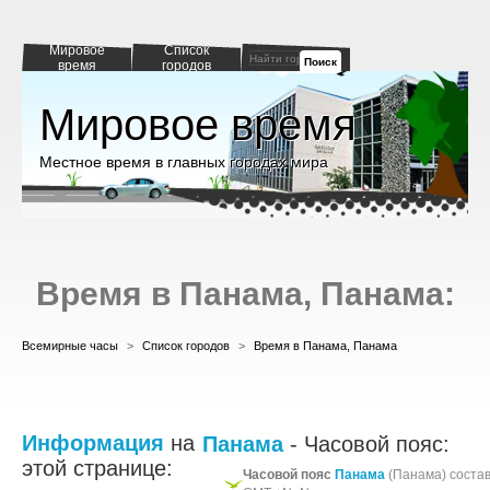
Мировое
Список
Поиск
время
городов
Мировое время
Местное время в главных городах мира
Время в Панама, Панама:
Всемирные часы
>
Список городов
>
Время в Панама, Панама
Информация
на
Панама
- Часовой пояс:
этой странице:
Часовой пояс
Панама
(Панама) соста