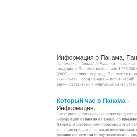
Информация о Панама, Пан
Пана́ма (
исп.
:
Ciudad de Panamá
) — столица
государства
Панама
с населением 1 063 000 
(2000), расположена у входа
Панамского кан
Тихий океан
. Город Панама — политический,
административный и культурный центр стран
Который час в Панама
-
Информация:
Эта страница предназначена для предостав
информации о
Панама
в Панама и о
времени
Панама
. В современном глобальном мире б
значение придается согласованию
часовых 
разнице во времени
между различными горо