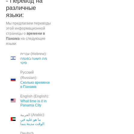
- Перевод на
различные
языки:
Мы предлагаем переводы
этой информационной
страницы о
времени в
Панама
на следующие
языки:
עברית (Hebrew):
מה השעה בפנמה
סיטי
Русский
(Russian):
Сколько времени
в Панама
English (English):
What time is it in
Panama City
العربية (Arabic):
ما هو عليه في
الوقت مدينة بنما
Deutsch