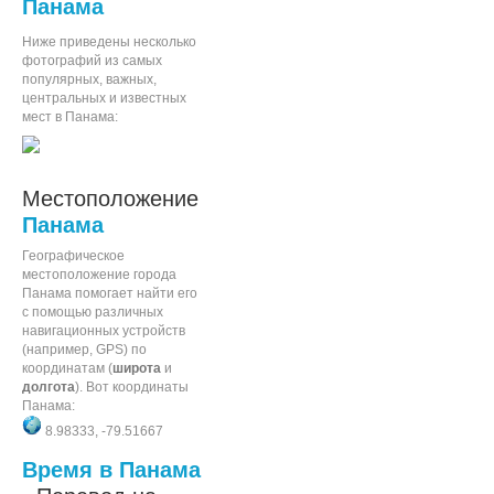
Панама
Ниже приведены несколько
фотографий из самых
популярных, важных,
центральных и известных
мест в Панама:
Местоположение
Панама
Географическое
местоположение города
Панама помогает найти его
с помощью различных
навигационных устройств
(например, GPS) по
координатам (
широта
и
долгота
). Вот координаты
Панама:
8.98333, -79.51667
Время в Панама