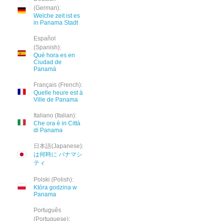
(German):
Welche zeit ist es
in Panama Stadt
Español
(Spanish):
Qué hora es en
Ciudad de
Panamá
Français (French):
Quelle heure est à
Ville de Panama
Italiano (Italian):
Che ora è in Città
di Panama
日本語(Japanese):
は何時に パナマシ
ティ
Polski (Polish):
Która godzina w
Panama
Português
(Portuguese):