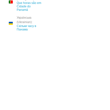
Que horas são em
Cidade do
Panamá
Українська
(Ukrainian):
Скільки часу в
Панама