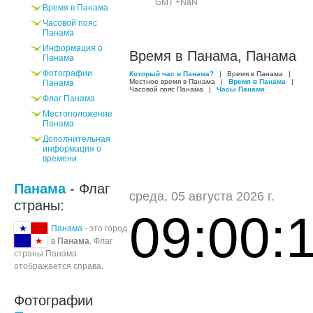
GMT +NaN
Время в Панама
Часовой пояс
Панама
Информация о
Время в Панама, Панама
Панама
Фотографии
Который час в Панама?
|
Время в Панама
|
Местное время в Панама
|
Время в Панама
|
Панама
Часовой пояс Панама
|
Часы Панама
Флаг Панама
Местоположение
Панама
Дополнительная
информация о
времени
Панама
- Флаг
среда, 05 августа 2026 г.
страны:
09:00:
Панама
- это город
в
Панама
. Флаг
страны Панама
отображается справа.
Фотографии