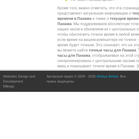
Кроме того, важно отметить, что эта страниц
представляет актуальную информацию о
те
времени в Панама
и также о
текущем време
Панама
. Мы поддерживаем абсолютную точн
наших часов и обновляем их с центральных с
чтобы обеспечить точное время в любой мом
если время на вашем компьютере не точное -
время будет точным. Это означает, что на эт
вы можете найти
точные часы для Панама
.
часы для Панама
, отображаемые на этой ст
синхронизированы с центральными часами п
миру и показывают точное время в Панама. 
обеспечивается частыми обновлениями по
Websites Design and
Авторское право © 2009 - 2026
сравнению с точными часами по всему миру.
Webiya Вебия
. Все
Development
права защищены.
Milimgo