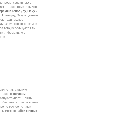
 вопросы, связанные с
Важно также отметить, что
время в Гонолулу, Оаху
и
о Гонолулу, Оаху в данный
имеют одинаковое
у, Оаху - это то же самое,
от того, используется ли
айти информацию о
ров:
тавляет актуальную
 также о
текущем
ютную точность наших
ы обеспечить точное время
е не точное - с нами
е вы можете найти
точные