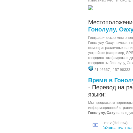
известных мест в Гонолулу
Местоположени
Гонолулу, Оах
Географическое местопол
Гонолулу, Оаху помогает н
помощью различных нави
устройств (например, GPS
координатам (
широта
и
д
координаты Гонолулу, Оах
21.46667, -157.98333
Время в Гонол
- Перевод на р
языки:
Мы предлагаем переводы
информационной страни
Гонолулу, Оаху
на следу
עברית (Hebrew):
מה השעה בהונולולו