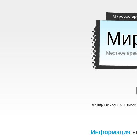
Мировое вр
Мир
Местное врем
Всемирные часы
>
Список 
Информация
н