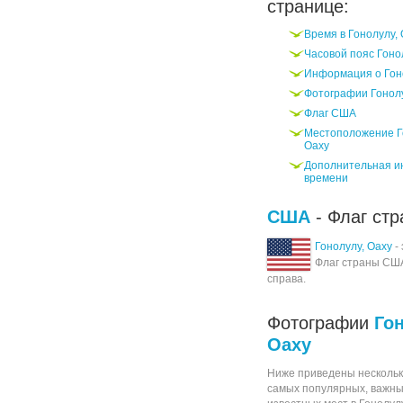
странице:
Время в Гонолулу,
Часовой пояс Гоно
Информация о Гон
Фотографии Гонолу
Флаг США
Местоположение Г
Оаху
Дополнительная и
времени
США
- Флаг стр
Гонолулу, Оаху
- 
Флаг страны СШ
справа.
Фотографии
Го
Оаху
Ниже приведены нескольк
самых популярных, важны