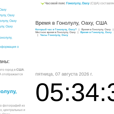
Часовой пояс
Гонолулу, Оаху
(США) составля
 Оаху
лулу, Оаху
олулу, Оаху
Время в Гонолулу, Оаху, США
лу, Оаху
Который час в Гонолулу, Оаху?
|
Время в Гонолулу, Оаху
|
Местное время в Гонолулу, Оаху
|
Время в Гонолулу, Оаху
|
Часы Гонолулу, Оаху
онолулу,
нформация о
аны:
это город в
США
.
пятница, 07 августа 2026 г.
А отображается
05:34:
нолулу,
о фотографий из
х, центральных и