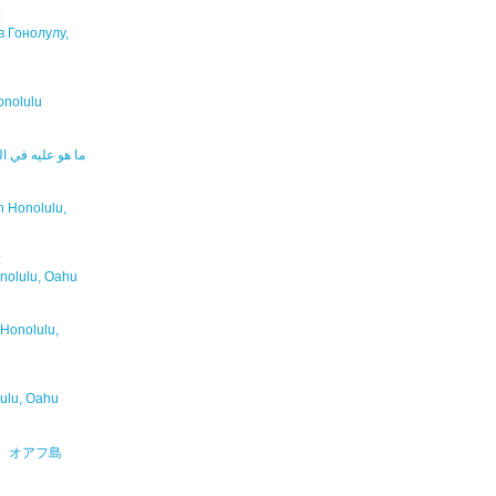
:
в Гонолулу,
Honolulu
ما هو عليه في ال
in Honolulu,
:
nolulu, Oahu
 Honolulu,
lulu, Oahu
、オアフ島