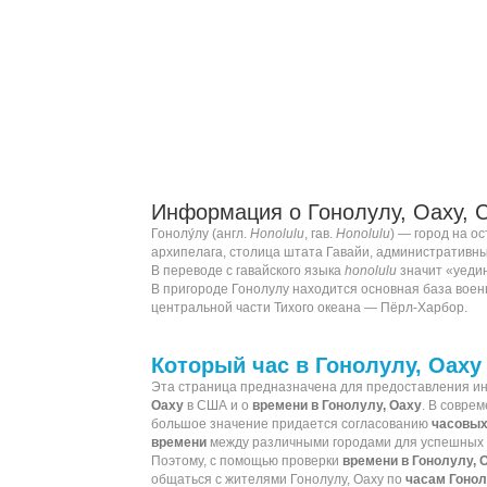
Информация о Гонолулу, Оаху, 
Гонолу́лу (
англ.
Honolulu
,
гав.
Honolulu
) — город на о
архипелага
, столица штата
Гавайи
, административн
В переводе с
гавайского языка
honolulu
значит «уедин
В пригороде Гонолулу находится основная база
воен
центральной части
Тихого океана
—
Пёрл-Харбор
.
Который час в Гонолулу, Оаху
Эта страница предназначена для предоставления 
Оаху
в США и о
времени в Гонолулу, Оаху
. В совре
большое значение придается согласованию
часовых
времени
между различными городами для успешных
Поэтому, с помощью проверки
времени в Гонолулу, 
общаться с жителями Гонолулу, Оаху по
часам Гонол