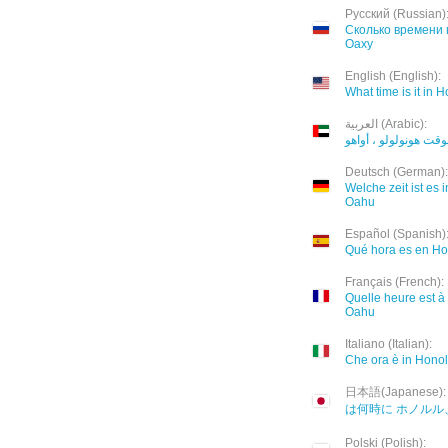
Русский (Russian)
Сколько времени 
Оаху
English (English):
What time is it in 
العربية (Arabic):
وقت هونولولو ، أواهو
Deutsch (German):
Welche zeit ist es 
Oahu
Español (Spanish)
Qué hora es en Ho
Français (French):
Quelle heure est à
Oahu
Italiano (Italian):
Che ora è in Hono
日本語(Japanese):
は何時に ホノルル
Polski (Polish):