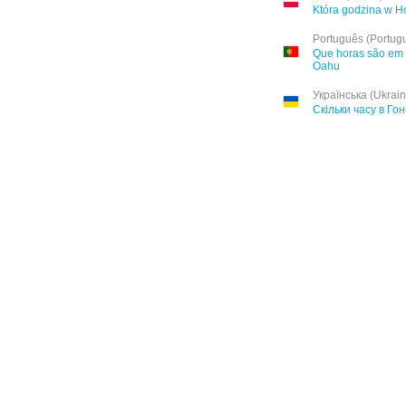
Która godzina w H
Português (Portug
Que horas são em 
Oahu
Українська (Ukrain
Скільки часу в Го