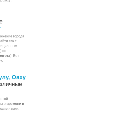
, Оаху:
е
у
ожение города
айти его с
гационных
) по
олгота
). Вот
у:
улу, Оаху
азличные
 этой
цы о
времени в
ющие языки: