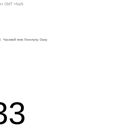
ет GMT +NaN
|
Часовой пояс Гонолулу, Оаху
33