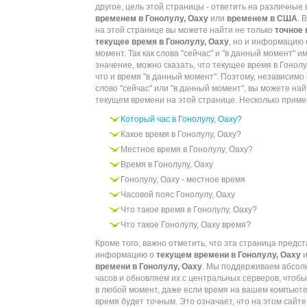
другое, цель этой страницы - ответить на различные
временем в Гонолулу, Оаху
или
временем в США
. 
на этой странице вы можете найти не только
точное 
текущее время в Гонолулу, Оаху
, но и информацию 
момент. Так как слова "сейчас" и "в данный момент" 
значение, можно сказать, что текущее время в Гонолул
что и время "в данный момент". Поэтому, независимо 
слово "сейчас" или "в данный момент", вы можете н
текущем времени на этой странице. Несколько приме
Который час в Гонолулу, Оаху?
Какое время в Гонолулу, Оаху?
Местное время в Гонолулу, Оаху?
Время в Гонолулу, Оаху
Гонолулу, Оаху - местное время
Часовой пояс Гонолулу, Оаху
Что такое время в Гонолулу, Оаху?
Что такое Гонолулу, Оаху время?
Кроме того, важно отметить, что эта страница предс
информацию о
текущем времени в Гонолулу, Оаху
и
времени в Гонолулу, Оаху
. Мы поддерживаем абсол
часов и обновляем их с центральных серверов, чтоб
в любой момент, даже если время на вашем компьютер
время будет точным. Это означает, что на этом сайт