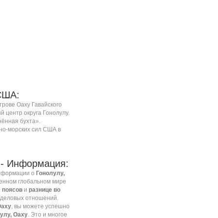
США:
строве
Оаху
Гавайского
ый центр
округа Гонолулу
.
ённая бухта».
но-морских сил
США в
- Информация:
информации о
Гонолулу,
менном глобальном мире
 поясов
и
разнице во
 деловых отношений.
Оаху
, вы можете успешно
улу, Оаху
. Это и многое