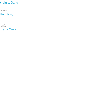
onolulu, Oahu
uese):
Honolulu,
ian):
нолулу, Оаху