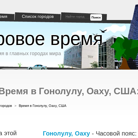
емя
Список городов
Поиск
овое время
я в главных городах мира
Время в Гонолулу, Оаху, США
городов
>
Время в Гонолулу, Оаху, США
а этой
Гонолулу, Оаху
- Часовой пояс: